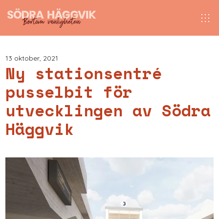
13 oktober, 2021
Ny stationsentré
pusselbit för
utvecklingen av Södra
Häggvik