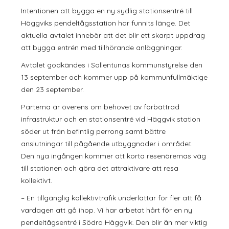
Intentionen att bygga en ny sydlig stationsentré till
Häggviks pendeltågsstation har funnits länge. Det
aktuella avtalet innebär att det blir ett skarpt uppdrag
att bygga entrén med tillhörande anläggningar.
Avtalet godkändes i Sollentunas kommunstyrelse den
13 september och kommer upp på kommunfullmäktige
den 23 september.
Parterna är överens om behovet av förbättrad
infrastruktur och en stationsentré vid Häggvik station
söder ut från befintlig perrong samt bättre
anslutningar till pågående utbyggnader i området.
Den nya ingången kommer att korta resenärernas väg
till stationen och göra det attraktivare att resa
kollektivt.
– En tillgänglig kollektivtrafik underlättar för fler att få
vardagen att gå ihop. Vi har arbetat hårt för en ny
pendeltågsentré i Södra Häggvik. Den blir än mer viktig