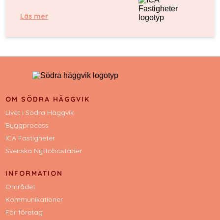
Läs mer
OM SÖDRA HÄGGVIK
Livet i Södra Häggvik
Byggprocess
ICA Fastigheter
Svenska Nyttobostäder
INFORMATION
Området
Kommunikationer
För företag